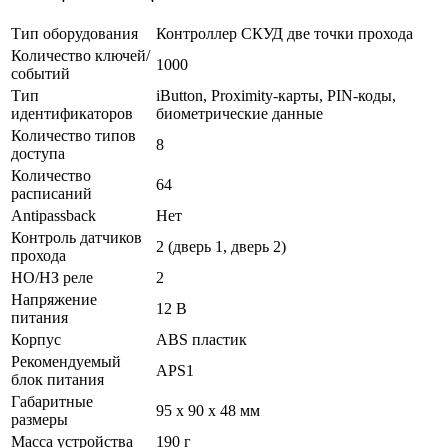
Тип оборудования
Контроллер СКУД две точки прохода
Количество ключей/
1000
событий
Тип
iButton, Proximity-карты, PIN-коды,
идентификаторов
биометрические данные
Количество типов
8
доступа
Количество
64
расписаний
Antipassback
Нет
Контроль датчиков
2 (дверь 1, дверь 2)
прохода
НО/НЗ реле
2
Напряжение
12 В
питания
Корпус
ABS пластик
Рекомендуемый
APS1
блок питания
Габаритные
95 x 90 x 48 мм
размеры
Масса устройства
190 г