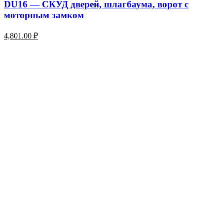
DU16 — СКУД дверей, шлагбаума, ворот с
моторным замком
4,801.00
₽