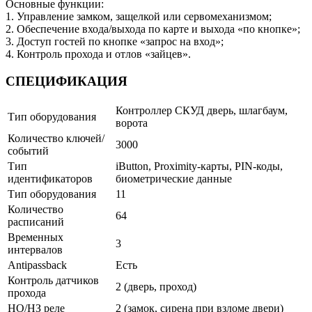
Основные функции:
1. Управление замком, защелкой или сервомеханизмом;
2. Обеспечение входа/выхода по карте и выхода «по кнопке»;
3. Доступ гостей по кнопке «запрос на вход»;
4. Контроль прохода и отлов «зайцев».
СПЕЦИФИКАЦИЯ
Контроллер СКУД дверь, шлагбаум,
Тип оборудования
ворота
Количество ключей/
3000
событий
Тип
iButton, Proximity-карты, PIN-коды,
идентификаторов
биометрические данные
Тип оборудования
11
Количество
64
расписаний
Временных
3
интервалов
Antipassback
Есть
Контроль датчиков
2 (дверь, проход)
прохода
НО/НЗ реле
2 (замок, сирена при взломе двери)