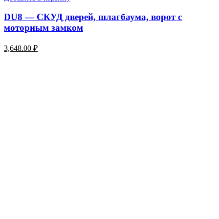
DU8 — СКУД дверей, шлагбаума, ворот с
моторным замком
3,648.00
₽