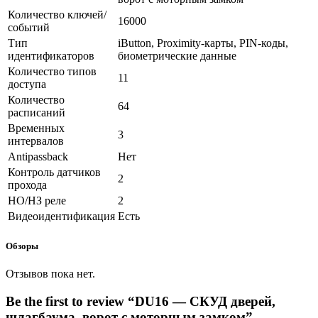
Количество ключей/
16000
событий
Тип
iButton, Proximity-карты, PIN-коды,
идентификаторов
биометрические данные
Количество типов
11
доступа
Количество
64
расписаний
Временных
3
интервалов
Antipassback
Нет
Контроль датчиков
2
прохода
НО/НЗ реле
2
Видеоидентификация
Есть
Обзоры
Отзывов пока нет.
Be the first to review “DU16 — СКУД дверей,
шлагбаума, ворот с моторным замком”