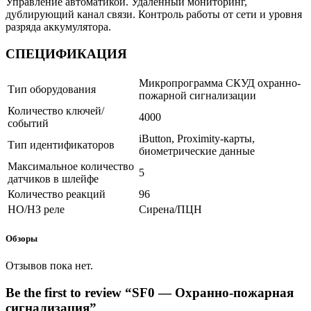
Управление автоматикой. Удаленный мониторинг,
дублирующий канал связи. Контроль работы от сети и уровня
разряда аккумулятора.
СПЕЦИФИКАЦИЯ
Микропрограмма СКУД охранно-
Тип оборудования
пожарной сигнализации
Количество ключей/
4000
событий
iButton, Proximity-карты,
Тип идентификаторов
биометрические данные
Максимальное количество
5
датчиков в шлейфе
Количество реакций
96
НО/НЗ реле
Сирена/ПЦН
Обзоры
Отзывов пока нет.
Be the first to review “SF0 — Охранно-пожарная
сигнализация”