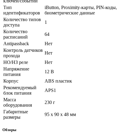
ключей/событий
Тип
iButton, Proximity-карты, PIN-коды,
идентификаторов
биометрические данные
Количество типов
1
доступа
Количество
64
расписаний
Antipassback
Нет
Контроль датчиков
Нет
прохода
НО/НЗ реле
Нет
Напряжение
12 В
питания
Корпус
ABS пластик
Рекомендуемый
APS1
блок питания
Масса
230 г
оборудования
Габаритные
95 х 90 х 48 мм
размеры
Обзоры