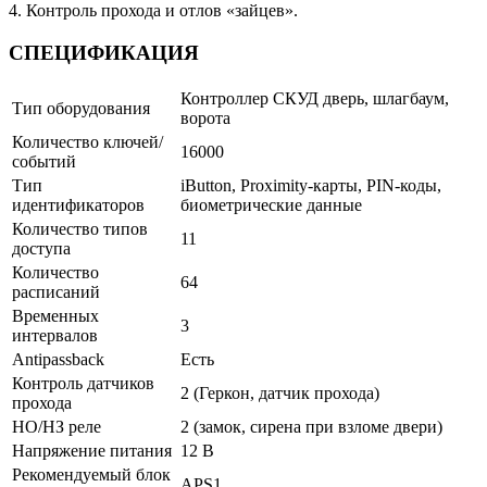
4. Контроль прохода и отлов «зайцев».
СПЕЦИФИКАЦИЯ
Контроллер СКУД дверь, шлагбаум,
Тип оборудования
ворота
Количество ключей/
16000
событий
Тип
iButton, Proximity-карты, PIN-коды,
идентификаторов
биометрические данные
Количество типов
11
доступа
Количество
64
расписаний
Временных
3
интервалов
Antipassback
Есть
Контроль датчиков
2 (Геркон, датчик прохода)
прохода
НО/НЗ реле
2 (замок, сирена при взломе двери)
Напряжение питания
12 В
Рекомендуемый блок
APS1