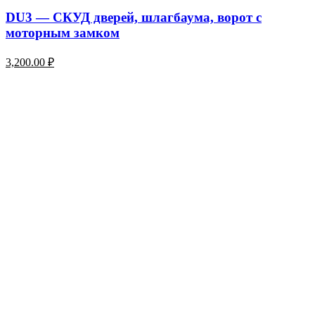
DU3 — СКУД дверей, шлагбаума, ворот с
моторным замком
3,200.00
₽