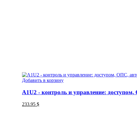
Добавить в корзину
A1U2 - контроль и управление: доступом,
233.95
$