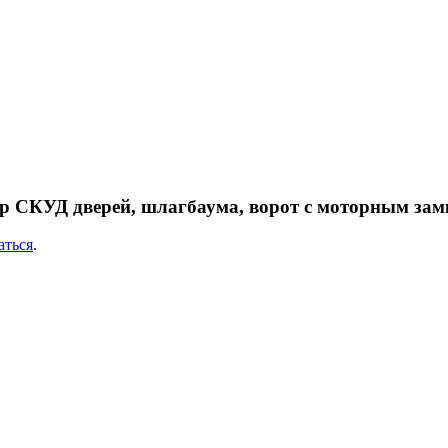
ллер СКУД дверей, шлагбаума, ворот с моторным за
аться
.