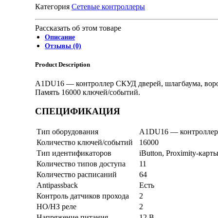
Категория
Сетевые контроллеры
Рассказать об этом товаре
Описание
Отзывы (0)
Product Description
A1DU16 — контроллер СКУД дверей, шлагбаума, воро
Память 16000 ключей/событий.
СПЕЦИФИКАЦИЯ
Тип оборудования
A1DU16 — контроллер 
Количество ключей/событий
16000
Тип идентификаторов
iButton, Proximity-кар
Количество типов доступа
11
Количество расписаний
64
Antipassback
Есть
Контроль датчиков прохода
2
НО/НЗ реле
2
Напряжение питания
12 В